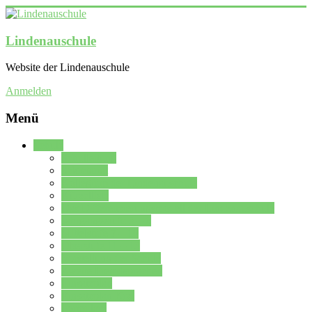
Lindenauschule
Website der Lindenauschule
Anmelden
Menü
Schule
Schulleitung
Sekretariat
Kollegium der Lindenauschule
Kürzelliste
Das Differenzierungsmodell der Lindenauschule
Jahrgangsstufe 5 – 6
Mittelstufe 7 – 10
Oberstufe 11 – 13
Vorstellung der Schule
Zweite Fremdsprachen
Einsatzplan
Einsatzplan Krz.
Formulare