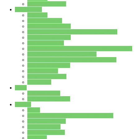
Stundenplan Lehrer
Schüler/innen
Formulare
Schülervertretung
Verbindungslehrkräfte
FAQs zum iPad für Schülerinnen und Schüler
MS Office und Teams
Berufsorientierung
Girls-Day und und Boys-Day (Neue Wege für Jungs)
Berufswegeplanung der Jgst. 8 & 9
Berufsberatung in der Lindenauschule Hanau
Schulsozialpädagogik
Vertretungsplan
Klassenstundenplan
Klausurplan
Eltern
Schulelternbeirat
Schulsozialpädagogik
Projekte
MINT
Verkehrslotsendienst an der Lindenauschule
Denk…mal-Projekt
Sauberkeitspaten
Schulhofgestaltung
Spielebox