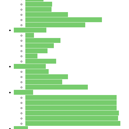
Streitschlichter
Umweltschule
Schule ohne Rassismus
Die PUSCH – Klasse der Lindenauschule
Die Schulseelsorge stellt sich vor
Weitere Angebote
AGs
Ganztagsbetreuung
Schulbibliothek
Infozentrum
Mensa
Mensaspeiseplan
Partner&Förderer
Förderverein
Jugendwerkstatt Hanau
Forum Schulqualität
SCHULEWIRTSCHAFT Hessen
WP-Kurse
Wahlpflichtangebot (WP I) für die Jahrgangstufe 7
Wahlpflichtangebot (WP I) für die Jahrgangstufe 8
Wahlpflichtangebot (WP I) für die Jahrgangstufe 9
Wahlpflichtangebot (WP I) für die Jahrgangstufe 10
Wahlpflichtangebot (WP II) für die Jahrgangstufe 9
Wahlpflichtangebot (WP II) für die Jahrgangstufe 10
Dateien