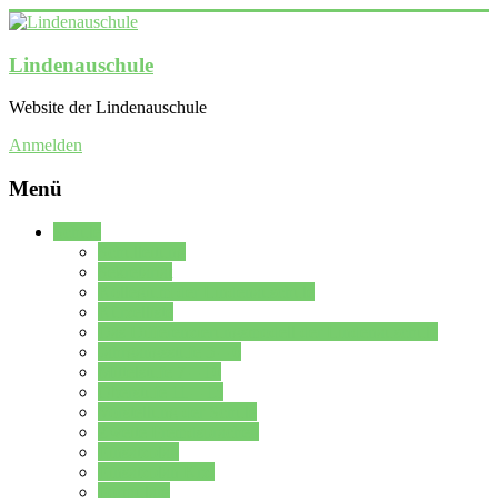
Lindenauschule
Website der Lindenauschule
Anmelden
Menü
Schule
Schulleitung
Sekretariat
Kollegium der Lindenauschule
Kürzelliste
Das Differenzierungsmodell der Lindenauschule
Jahrgangsstufe 5 – 6
Mittelstufe 7 – 10
Oberstufe 11 – 13
Vorstellung der Schule
Zweite Fremdsprachen
Einsatzplan
Einsatzplan Krz.
Formulare