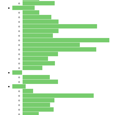
Stundenplan Lehrer
Schüler/innen
Formulare
Schülervertretung
Verbindungslehrkräfte
FAQs zum iPad für Schülerinnen und Schüler
MS Office und Teams
Berufsorientierung
Girls-Day und und Boys-Day (Neue Wege für Jungs)
Berufswegeplanung der Jgst. 8 & 9
Berufsberatung in der Lindenauschule Hanau
Schulsozialpädagogik
Vertretungsplan
Klassenstundenplan
Klausurplan
Eltern
Schulelternbeirat
Schulsozialpädagogik
Projekte
MINT
Verkehrslotsendienst an der Lindenauschule
Denk…mal-Projekt
Sauberkeitspaten
Schulhofgestaltung
Spielebox