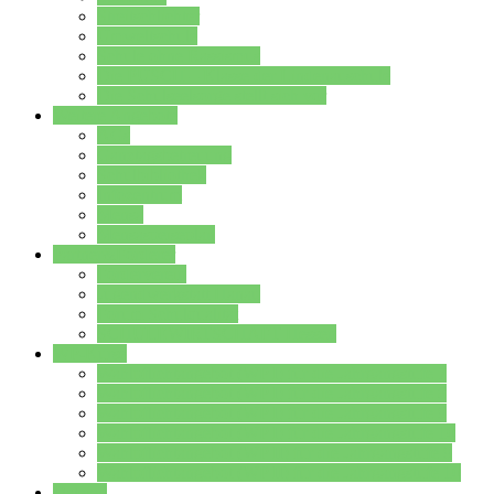
Streitschlichter
Umweltschule
Schule ohne Rassismus
Die PUSCH – Klasse der Lindenauschule
Die Schulseelsorge stellt sich vor
Weitere Angebote
AGs
Ganztagsbetreuung
Schulbibliothek
Infozentrum
Mensa
Mensaspeiseplan
Partner&Förderer
Förderverein
Jugendwerkstatt Hanau
Forum Schulqualität
SCHULEWIRTSCHAFT Hessen
WP-Kurse
Wahlpflichtangebot (WP I) für die Jahrgangstufe 7
Wahlpflichtangebot (WP I) für die Jahrgangstufe 8
Wahlpflichtangebot (WP I) für die Jahrgangstufe 9
Wahlpflichtangebot (WP I) für die Jahrgangstufe 10
Wahlpflichtangebot (WP II) für die Jahrgangstufe 9
Wahlpflichtangebot (WP II) für die Jahrgangstufe 10
Dateien